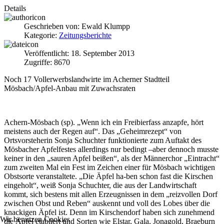
Details
Geschrieben von:
Ewald Klumpp
Kategorie:
Zeitungsberichte
Veröffentlicht: 18. September 2013
Zugriffe: 8670
Noch 17 Vollerwerbslandwirte im Acherner Stadtteil
Mösbach/Apfel-Anbau mit Zuwachsraten
Achern-Mösbach (sp). „Wenn ich ein Freibierfass anzapfe, hört
meistens auch der Regen auf“. Das „Geheimrezept“ von
Ortsvorsteherin Sonja Schuchter funktionierte zum Auftakt des
Mösbacher Apfelfestes allerdings nur bedingt –aber dennoch musste
keiner in den „sauren Apfel beißen“, als der Männerchor „Eintracht“
zum zweiten Mal ein Fest im Zeichen einer für Mösbach wichtigen
Obstsorte veranstaltete. „Die Äpfel ha-ben schon fast die Kirschen
eingeholt“, weiß Sonja Schuchter, die aus der Landwirtschaft
kommt, sich bestens mit allen Erzeugnissen in dem „reizvollen Dorf
zwischen Obst und Reben“ auskennt und voll des Lobes über die
knackigen Äpfel ist. Denn im Kirschendorf haben sich zunehmend
Wir benutzen Cookies
die Äpfel etabliert und Sorten wie Elstar, Gala, Jonagold, Braeburn