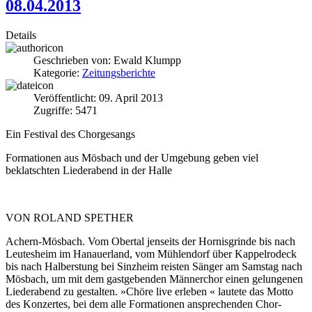
08.04.2013
Details
Geschrieben von:
Ewald Klumpp
Kategorie:
Zeitungsberichte
Veröffentlicht: 09. April 2013
Zugriffe: 5471
Ein Festival des Chorgesangs
Formationen aus Mösbach und der Umgebung geben viel
beklatschten Liederabend in der Halle
VON ROLAND SPETHER
Achern-Mösbach. Vom Obertal jenseits der Hornis­grinde bis nach
Leutesheim im Hanauerland, vom Müh­lendorf über Kappelrodeck
bis nach Halberstung bei Sinz­heim reisten Sänger am Sams­tag nach
Mösbach, um mit dem gastgebenden Männerchor ei­nen gelungenen
Liederabend zu gestalten. »Chöre live er­leben « lautete das Motto
des Konzertes, bei dem alle Forma­tionen ansprechenden Chor­