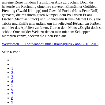
um eine Reise mit dem TraumLiner Aida zu buchen. Doch da
hattensie die Rechnung ohne ihre cleveren Ehemänner Gottfried
Pfenning (Ewald Klumpp) und Oswa ld Fuchs (Hans-Peter Doll)
gemacht, die mit ihrem guten Kumpel, dem Po lizisten Fr anz
Fischer (Matthias Streck) und Sohnemann Klaus (Marcel Doll) alle
Tricks und Kniffe anwandten, um im geliebtenMösbach zu bleiben
und hier das Apfelfest zu feiern. Getreu dem Motto „Es gibt doch so
schöne Orte auf der Welt, zu denen man mit dem Schlepper
hinfahren kann“, heckten sie einen Plan aus.
Weiterlesen … Tohuwabohu ums Urlaubsglück - abb 08.01.2013
Seite 6 von 9
1
2
3
4
5
6
7
8
9