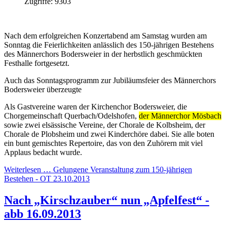
Zugriffe: 9303
Nach dem erfolgreichen Konzertabend am Samstag wurden am
Sonntag die Feierlichkeiten anlässlich des 150-jährigen Bestehens
des Männerchors Bodersweier in der herbstlich geschmückten
Festhalle fortgesetzt.
Auch das Sonntagsprogramm zur Jubiläumsfeier des Männerchors
Bodersweier überzeugte
Als Gastvereine waren der Kirchenchor Bodersweier, die
Chorgemeinschaft Querbach/Odelshofen,
der Männerchor Mösbach
sowie zwei elsässische Vereine, der Chorale de Kolbsheim, der
Chorale de Plobsheim und zwei Kinderchöre dabei. Sie alle boten
ein bunt gemischtes Repertoire, das von den Zuhörern mit viel
Applaus bedacht wurde.
Weiterlesen … Gelungene Veranstaltung zum 150-jährigen
Bestehen - OT 23.10.2013
Nach „Kirschzauber“ nun „Apfelfest“ -
abb 16.09.2013