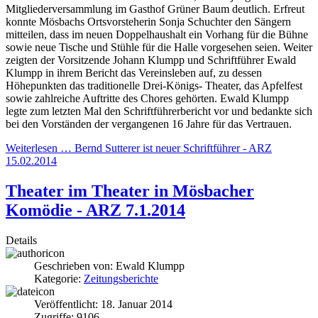
Mitgliederver­sammlung im Gasthof Grüner Baum deutlich. Erfreut
konn­te Mösbachs Ortsvorsteherin Sonja Schuchter den Sängern
mitteilen, dass im neuen Dop­pelhaushalt ein Vorhang für die Bühne
sowie neue Tische und Stühle für die Halle vorge­sehen
seien.
Weiter
zeigten der Vorsit­zende Johann Klumpp und Schriftführer Ewald
Klumpp in ihrem Bericht das Vereinsle­ben auf, zu dessen
Höhepunk­ten
das traditionelle Drei-Kö­nigs- Theater, das Apfelfest
sowie zahlreiche Auftritte des Chores gehörten. Ewald Klumpp
legte zum letzten Mal den Schriftführerbericht vor und bedankte sich
bei den Vor­ständen der vergangenen 16
Jahre für das Vertrauen.
Weiterlesen … Bernd Sutterer ist neuer Schriftführer - ARZ
15.02.2014
Theater im Theater in Mösbacher
Komödie - ARZ 7.1.2014
Details
Geschrieben von:
Ewald Klumpp
Kategorie:
Zeitungsberichte
Veröffentlicht: 18. Januar 2014
Zugriffe: 9106