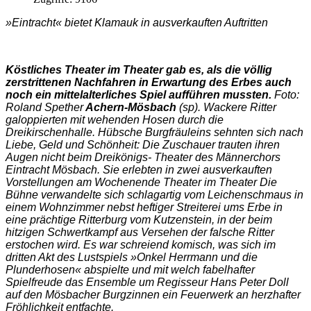
»Eintracht« bietet Klamauk in ausverkauften Auftritten
Köstliches Theater im Theater gab es, als die völlig
zerstrit­tenen Nachfahren in Erwartung des Erbes auch
noch ein mit­telalterliches Spiel aufführen mussten.
Foto:
Roland Spether
Achern-Mösbach
(sp). Wa­ckere Ritter
galoppierten mit wehenden Hosen durch die
Dreikirschenhalle. Hübsche Burgfräuleins sehnten sich nach
Liebe, Geld und Schön­heit: Die Zuschauer trauten ihren
Augen nicht beim Drei­königs- Theater des Männer­chors
Eintracht Mösbach. Sie erlebten in zwei ausverkauf­ten
Vorstellungen am Wo­chenende Theater im Theater Die
Bühne verwandelte sich schlagartig vom Leichen­schmaus in
einem Wohnzim­mer nebst heftiger Streiterei ums Erbe in
eine prächtige Ritterburg vom Kutzenstein, in der beim
hitzigen Schwert­kampf aus Versehen der fal­sche Ritter
erstochen wird. Es war schreiend komisch, was sich im
dritten Akt des Lust­spiels »Onkel Herrmann und die
Plunderhosen« abspiel­te und mit welch fabelhafter
Spielfreude das Ensemble um Regisseur Hans Peter Doll
auf den Mösbacher Burgzinnen ein Feuerwerk an herzhafter
Fröhlichkeit entfachte.