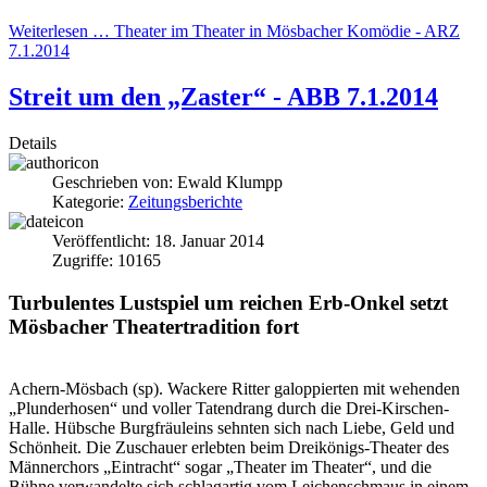
Weiterlesen … Theater im Theater in Mösbacher Komödie - ARZ
7.1.2014
Streit um den „Zaster“ - ABB 7.1.2014
Details
Geschrieben von:
Ewald Klumpp
Kategorie:
Zeitungsberichte
Veröffentlicht: 18. Januar 2014
Zugriffe: 10165
Turbulentes Lustspiel um reichen Erb-Onkel setzt
Mösbacher Theatertradition fort
Achern-Mösbach (sp). Wackere Ritter galoppierten mit wehenden
„Plunderhosen“ und voller Tatendrang durch die Drei-Kirschen-
Halle. Hübsche Burgfräuleins sehnten sich nach Liebe, Geld und
Schönheit. Die Zuschauer erlebten beim Dreikönigs-Theater des
Männerchors „Eintracht“ sogar „Theater im Theater“, und die
Bühne verwandelte sich schlagartig vom Leichenschmaus in einem