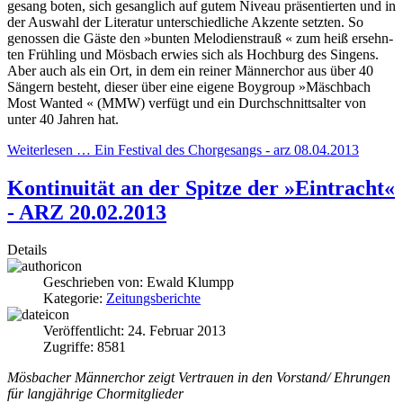
gesang boten, sich gesanglich auf gutem Niveau präsentier­ten und in
der Auswahl der Li­teratur unterschiedliche Ak­zente setzten. So
genossen die Gäste den »bunten Melodi­enstrauß « zum heiß ersehn­
ten Frühling und Mösbach er­wies sich als Hochburg des Singens.
Aber auch als ein Ort, in dem ein reiner Männerchor aus über 40
Sängern besteht, dieser über eine eigene Boy­group »Mäschbach
Most Wan­ted « (MMW) verfügt und ein Durchschnittsalter von
unter 40 Jahren hat.
Weiterlesen … Ein Festival des Chorgesangs - arz 08.04.2013
Kontinuität an der Spitze der »Eintracht«
- ARZ 20.02.2013
Details
Geschrieben von:
Ewald Klumpp
Kategorie:
Zeitungsberichte
Veröffentlicht: 24. Februar 2013
Zugriffe: 8581
Mösbacher Männerchor zeigt Vertrauen in den Vorstand/ Ehrungen
für langjährige Chormitglieder