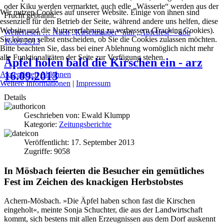
oder Kiku werden vermarktet, auch edle „Wässerle“ werden aus der
Wir nutzen Cookies auf unserer Website. Einige von ihnen sind
Frucht gebrannt.
essenziell für den Betrieb der Seite, während andere uns helfen, diese
Website und die Nutzererfahrung zu verbessern (Tracking Cookies).
Weiterlesen … Nach „Kirschzauber“ nun „Apfelfest“ - abb
Sie können selbst entscheiden, ob Sie die Cookies zulassen möchten.
16.09.2013
Bitte beachten Sie, dass bei einer Ablehnung womöglich nicht mehr
alle Funktionalitäten der Seite zur Verfügung stehen.
Äpfel holen bald die Kirschen ein - arz
16.09.2013
Akzeptieren
Ablehnen
Weitere Informationen
|
Impressum
Details
Geschrieben von:
Ewald Klumpp
Kategorie:
Zeitungsberichte
Veröffentlicht: 17. September 2013
Zugriffe: 9058
In Mösbach feierten die Besucher ein gemütliches
Fest im Zeichen des knackigen Herbstobstes
Achern-Mösbach. »Die Äpfel haben schon fast die Kirschen
eingeholt«, meinte Sonja Schuchter, die aus der Landwirtschaft
kommt, sich bestens mit allen Erzeugnissen aus dem Dorf auskennt