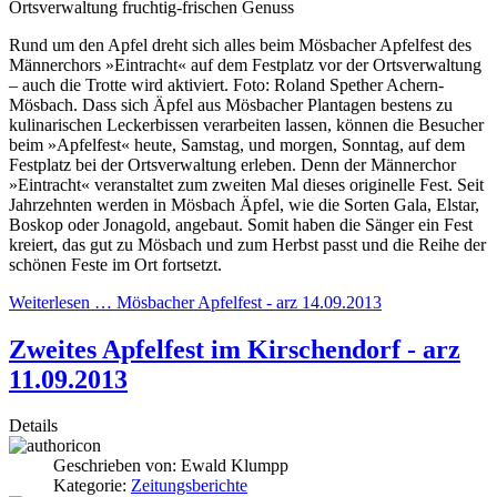
Ortsverwaltung fruchtig-frischen Genuss
Rund um den Apfel dreht sich alles beim Mösbacher Apfelfest des
Männerchors »Eintracht« auf dem Festplatz vor der Ortsverwaltung
– auch die Trotte wird aktiviert. Foto: Roland Spether Achern-
Mösbach. Dass sich Äpfel aus Mösbacher Plantagen bestens zu
kulinarischen Leckerbissen verarbeiten lassen, können die Besucher
beim »Apfelfest« heute, Samstag, und morgen, Sonntag, auf dem
Festplatz bei der Ortsverwaltung erleben. Denn der Männerchor
»Eintracht« veranstaltet zum zweiten Mal dieses originelle Fest. Seit
Jahrzehnten werden in Mösbach Äpfel, wie die Sorten Gala, Elstar,
Boskop oder Jonagold, angebaut. Somit haben die Sänger ein Fest
kreiert, das gut zu Mösbach und zum Herbst passt und die Reihe der
schönen Feste im Ort fortsetzt.
Weiterlesen … Mösbacher Apfelfest - arz 14.09.2013
Zweites Apfelfest im Kirschendorf - arz
11.09.2013
Details
Geschrieben von:
Ewald Klumpp
Kategorie:
Zeitungsberichte