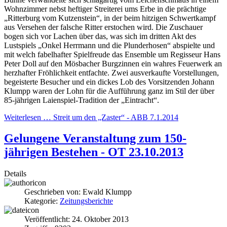
Wohnzimmer nebst heftiger Streiterei ums Erbe in die prächtige
„Ritterburg vom Kutzenstein“, in der beim hitzigen Schwertkampf
aus Versehen der falsche Ritter erstochen wird. Die Zuschauer
bogen sich vor Lachen über das, was sich im dritten Akt des
Lustspiels „Onkel Herrmann und die Plunderhosen“ abspielte und
mit welch fabelhafter Spielfreude das Ensemble um Regisseur Hans
Peter Doll auf den Mösbacher Burgzinnen ein wahres Feuerwerk an
herzhafter Fröhlichkeit entfachte. Zwei ausverkaufte Vorstellungen,
begeisterte Besucher und ein dickes Lob des Vorsitzenden Johann
Klumpp waren der Lohn für die Aufführung ganz im Stil der über
85-jährigen Laienspiel-Tradition der „Eintracht“.
Weiterlesen … Streit um den „Zaster“ - ABB 7.1.2014
Gelungene Veranstaltung zum 150-
jährigen Bestehen - OT 23.10.2013
Details
Geschrieben von:
Ewald Klumpp
Kategorie:
Zeitungsberichte
Veröffentlicht: 24. Oktober 2013