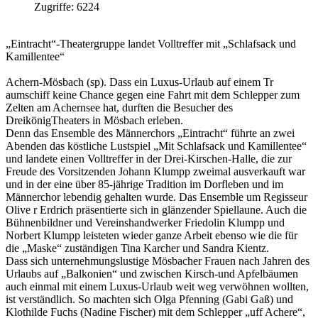
Zugriffe: 6224
„Eintracht“-Theatergruppe landet Volltreffer mit „Schlafsack und
Kamillentee“
Achern-Mösbach (sp). Dass ein Luxus-Urlaub auf einem Tr
aumschiff keine Chance gegen eine Fahrt mit dem Schlepper zum
Zelten am Achernsee hat, durften die Besucher des
DreikönigTheaters in Mösbach erleben.
Denn das Ensemble des Männerchors „Eintracht“ führte an zwei
Abenden das köstliche Lustspiel „Mit Schlafsack und Kamillentee“
und landete einen Volltreffer in der Drei-Kirschen-Halle, die zur
Freude des Vorsitzenden Johann Klumpp zweimal ausverkauft war
und in der eine über 85-jährige Tradition im Dorfleben und im
Männerchor lebendig gehalten wurde. Das Ensemble um Regisseur
Olive r Erdrich präsentierte sich in glänzender Spiellaune. Auch die
Bühnenbildner und Vereinshandwerker Friedolin Klumpp und
Norbert Klumpp leisteten wieder ganze Arbeit ebenso wie die für
die „Maske“ zuständigen Tina Karcher und Sandra Kientz.
Dass sich unternehmungslustige Mösbacher Frauen nach Jahren des
Urlaubs auf „Balkonien“ und zwischen Kirsch-und Apfelbäumen
auch einmal mit einem Luxus-Urlaub weit weg verwöhnen wollten,
ist verständlich. So machten sich Olga Pfenning (Gabi Gaß) und
Klothilde Fuchs (Nadine Fischer) mit dem Schlepper „uff Achere“,