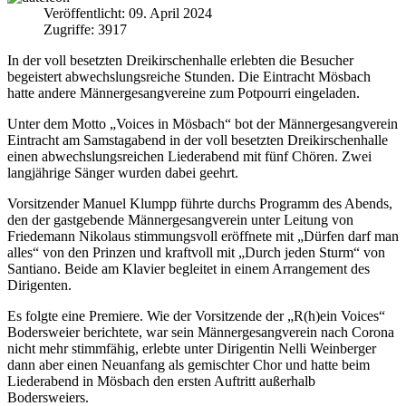
Veröffentlicht: 09. April 2024
Zugriffe: 3917
In der voll besetzten Dreikirschenhalle erlebten die Besucher
begeistert abwechslungsreiche Stunden. Die Eintracht Mösbach
hatte andere Männergesangvereine zum Potpourri eingeladen.
Unter dem Motto „Voices in Mösbach“ bot der Männergesangverein
Eintracht am Samstagabend in der voll besetzten Dreikirschenhalle
einen abwechslungsreichen Liederabend mit fünf Chören. Zwei
langjährige Sänger wurden dabei geehrt.
Vorsitzender Manuel Klumpp führte durchs Programm des Abends,
den der gastgebende Männergesangverein unter Leitung von
Friedemann Nikolaus stimmungsvoll eröffnete mit „Dürfen darf man
alles“ von den Prinzen und kraftvoll mit „Durch jeden Sturm“ von
Santiano. Beide am Klavier begleitet in einem Arrangement des
Dirigenten.
Es folgte eine Premiere. Wie der Vorsitzende der „R(h)ein Voices“
Bodersweier berichtete, war sein Männergesangverein nach Corona
nicht mehr stimmfähig, erlebte unter Dirigentin Nelli Weinberger
dann aber einen Neuanfang als gemischter Chor und hatte beim
Liederabend in Mösbach den ersten Auftritt außerhalb
Bodersweiers.