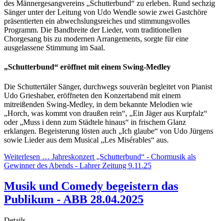
des Männergesangvereins „Schutterbund“ zu erleben. Rund sechzig
Sänger unter der Leitung von Udo Wendle sowie zwei Gastchöre
präsentierten ein abwechslungsreiches und stimmungsvolles
Programm. Die Bandbreite der Lieder, vom traditionellen
Chorgesang bis zu modernen Arrangements, sorgte für eine
ausgelassene Stimmung im Saal.
„Schutterbund“ eröffnet mit einem Swing-Medley
Die Schuttertäler Sänger, durchwegs souverän begleitet von Pianist
Udo Grieshaber, eröffneten den Konzertabend mit einem
mitreißenden Swing-Medley, in dem bekannte Melodien wie
„Horch, was kommt von draußen rein“, „Ein Jäger aus Kurpfalz“
oder „Muss i denn zum Städtele hinaus“ in frischem Glanz
erklangen. Begeisterung lösten auch „Ich glaube“ von Udo Jürgens
sowie Lieder aus dem Musical „Les Misérables“ aus.
Weiterlesen … Jahreskonzert „Schutterbund“ - Chormusik als
Gewinner des Abends - Lahrer Zeitung 9.11.25
Musik und Comedy begeistern das
Publikum - ABB 28.04.2025
Details