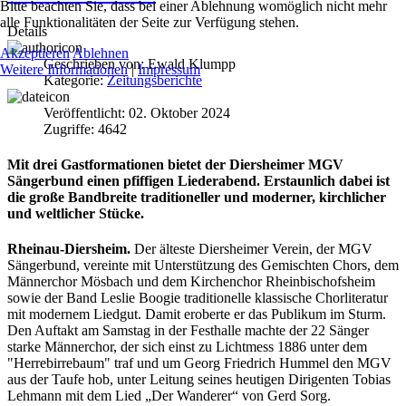
Bitte beachten Sie, dass bei einer Ablehnung womöglich nicht mehr
alle Funktionalitäten der Seite zur Verfügung stehen.
Details
Akzeptieren
Ablehnen
Geschrieben von:
Ewald Klumpp
Weitere Informationen
|
Impressum
Kategorie:
Zeitungsberichte
Veröffentlicht: 02. Oktober 2024
Zugriffe: 4642
Mit drei Gastformationen bietet der Diersheimer MGV
Sängerbund einen pfiffigen Liederabend. Erstaunlich dabei ist
die große Bandbreite traditioneller und moderner, kirchlicher
und weltlicher Stücke.
Rheinau-Diersheim.
Der älteste Diersheimer Verein, der MGV
Sängerbund, vereinte mit Unterstützung des Gemischten Chors, dem
Männerchor Mösbach und dem Kirchenchor Rheinbischofsheim
sowie der Band Leslie Boogie traditionelle klassische Chorliteratur
mit modernem Liedgut. Damit eroberte er das Publikum im Sturm.
Den Auftakt am Samstag in der Festhalle machte der 22 Sänger
starke Männerchor, der sich einst zu Lichtmess 1886 unter dem
"Herrebirrebaum" traf und um Georg Friedrich Hummel den MGV
aus der Taufe hob, unter Leitung seines heutigen Dirigenten Tobias
Lehmann mit dem Lied „Der Wanderer“ von Gerd Sorg.