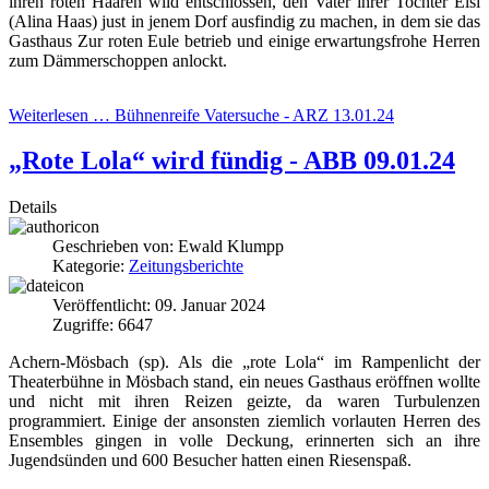
ihren roten Haaren wild entschlossen, den Vater ihrer Tochter Elsi
(Alina Haas) just in jenem Dorf ausfindig zu machen, in dem sie das
Gasthaus Zur roten Eule betrieb und einige erwartungsfrohe Herren
zum Dämmerschoppen anlockt.
Weiterlesen … Bühnenreife Vatersuche - ARZ 13.01.24
„Rote Lola“ wird fündig - ABB 09.01.24
Details
Geschrieben von:
Ewald Klumpp
Kategorie:
Zeitungsberichte
Veröffentlicht: 09. Januar 2024
Zugriffe: 6647
Achern-Mösbach
(sp). Als die „rote Lola“ im Rampenlicht der
Theaterbühne in Mösbach stand, ein neues Gasthaus eröffnen wollte
und nicht mit ihren Reizen geizte, da waren Turbulenzen
programmiert. Einige der ansonsten ziemlich vorlauten Herren des
Ensembles gingen in volle Deckung, erinnerten sich an ihre
Jugendsünden und 600 Besucher hatten einen Riesenspaß.