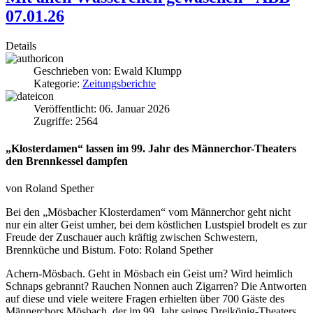
07.01.26
Details
Geschrieben von:
Ewald Klumpp
Kategorie:
Zeitungsberichte
Veröffentlicht: 06. Januar 2026
Zugriffe: 2564
„Klosterdamen“ lassen im 99. Jahr des Männerchor-Theaters
den Brennkessel dampfen
von Roland Spether
Bei den „Mösbacher Klosterdamen“ vom Männerchor geht nicht
nur ein alter Geist umher, bei dem köstlichen Lustspiel brodelt es zur
Freude der Zuschauer auch kräftig zwischen Schwestern,
Brennküche und Bistum.
Foto: Roland Spether
Achern-Mösbach.
Geht in Mösbach ein Geist um? Wird heimlich
Schnaps gebrannt? Rauchen Nonnen auch Zigarren? Die Antworten
auf diese und viele weitere Fragen erhielten über 700 Gäste des
Männerchors Mösbach, der im 99. Jahr seines Dreikönig-Theaters