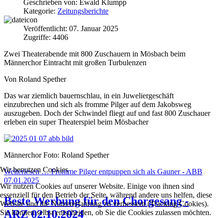
Geschrieben von:
Ewald Klumpp
Kategorie:
Zeitungsberichte
Veröffentlicht: 07. Januar 2025
Zugriffe: 4406
Zwei Theaterabende mit 800 Zuschauern in Mösbach beim
Männerchor Eintracht mit großen Turbulenzen
Von Roland Spether
Das war ziemlich bauernschlau, in ein Juweliergeschäft
einzubrechen und sich als fromme Pilger auf dem Jakobsweg
auszugeben. Doch der Schwindel fliegt auf und fast 800 Zuschauer
erleben ein super Theaterspiel beim Mösbacher
Männerchor
Foto: Roland Spether
Wir benutzen Cookies
Weiterlesen … Fromme Pilger entpuppen sich als Gauner - ABB
07.01.2025
Wir nutzen Cookies auf unserer Website. Einige von ihnen sind
essenziell für den Betrieb der Seite, während andere uns helfen, diese
Beste Werbung für den Chorgesang -
Website und die Nutzererfahrung zu verbessern (Tracking Cookies).
ARZ 02.10.2024
Sie können selbst entscheiden, ob Sie die Cookies zulassen möchten.