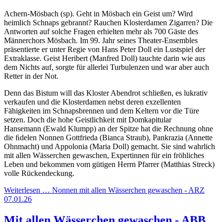
Achern-Mösbach (sp). Geht in Mösbach ein Geist um? Wird
heimlich Schnaps gebrannt? Rauchen Klosterdamen Zigarren? Die
Antworten auf solche Fragen erhielten mehr als 700 Gäste des
Männerchors Mösbach. Im 99. Jahr seines Theater-Ensembles
präsentierte er unter Regie von Hans Peter Doll ein Lustspiel der
Extraklasse. Geist Heribert (Manfred Doll) tauchte darin wie aus
dem Nichts auf, sorgte für allerlei Turbulenzen und war aber auch
Retter in der Not.
Denn das Bistum will das Kloster Abendrot schließen, es lukrativ
verkaufen und die Klosterdamen nebst deren exzellenten
Fähigkeiten im Schnapsbrennen und dem Keltern vor die Türe
setzen. Doch die hohe Geistlichkeit mit Domkapitular
Hansemann (Ewald Klumpp) an der Spitze hat die Rechnung ohne
die ﬁdelen Nonnen Gottfrieda (Bianca Straub), Pankrazia (Annette
Ohnmacht) und Appolonia (Maria Doll) gemacht. Sie sind wahrlich
mit allen Wässerchen gewaschen, Expertinnen für ein fröhliches
Leben und bekommen vom gütigen Herrn Pfarrer (Matthias Streck)
volle Rückendeckung.
Weiterlesen … Nonnen mit allen Wässerchen gewaschen - ARZ
07.01.26
Mit allen Wässerchen gewaschen - ABB