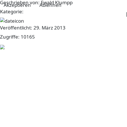
Geschrieben von:
Ewald Klumpp
Akzeptieren
Ablehnen
Kategorie:
sonstiges
Weitere Informationen
Veröffentlicht: 29. März 2013
Zugriffe: 10165