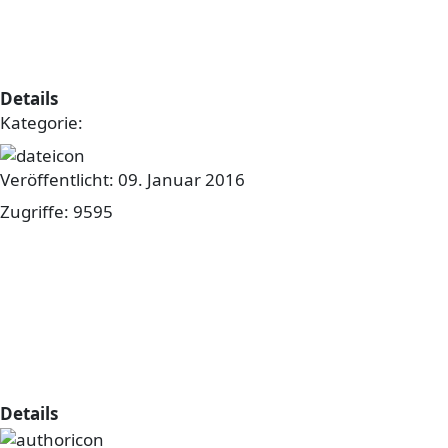
Bilder vom Drei-Königs-Theater
sind online...
Details
Kategorie:
sonstiges
Veröffentlicht: 09. Januar 2016
Zugriffe: 9595
Die Bilder vom Drei-Königs-Theater finden Sie hier...
Bilder Drei-Königs-Theater 2015
sind online.
Details