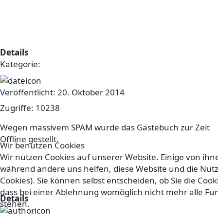
Gästebuch offline
Details
Kategorie:
sonstiges
Veröffentlicht: 20. Oktober 2014
Zugriffe: 10238
Wegen massivem SPAM wurde das Gästebuch zur Zeit
Offline gestellt.
Wir benutzen Cookies
Wir nutzen Cookies auf unserer Website. Einige von ihnen
Der Männerchor trauert um einen
während andere uns helfen, diese Website und die Nutz
aktiven Sänger
Cookies). Sie können selbst entscheiden, ob Sie die Coo
dass bei einer Ablehnung womöglich nicht mehr alle Fun
Details
stehen.