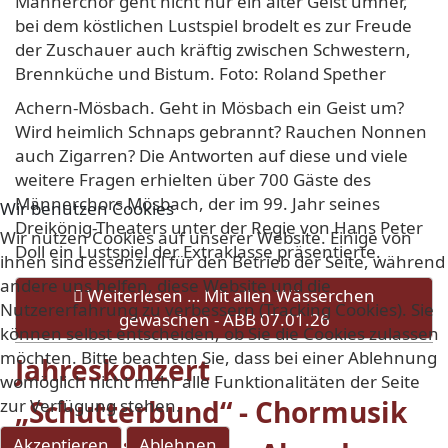
Männerchor geht nicht nur ein alter Geist umher,
bei dem köstlichen Lustspiel brodelt es zur Freude
der Zuschauer auch kräftig zwischen Schwestern,
Brennküche und Bistum.
Foto: Roland Spether
Achern-Mösbach.
Geht in Mösbach ein Geist um?
Wird heimlich Schnaps gebrannt? Rauchen Nonnen
auch Zigarren? Die Antworten auf diese und viele
weitere Fragen erhielten über 700 Gäste des
Männerchors Mösbach, der im 99. Jahr seines
Wir benutzen Cookies
Dreikönig-Theaters unter der Regie von Hans Peter
Wir nutzen Cookies auf unserer Website. Einige von
Doll ein Lustspiel der Extraklasse präsentierte.
ihnen sind essenziell für den Betrieb der Seite, während
andere uns helfen, diese Website und die
Weiterlesen … Mit allen Wässerchen
Nutzererfahrung zu verbessern (Tracking Cookies). Sie
gewaschen - ABB 07.01.26
können selbst entscheiden, ob Sie die Cookies zulassen
möchten. Bitte beachten Sie, dass bei einer Ablehnung
Jahreskonzert
womöglich nicht mehr alle Funktionalitäten der Seite
„Schutterbund“ - Chormusik
zur Verfügung stehen.
Akzeptieren
Ablehnen