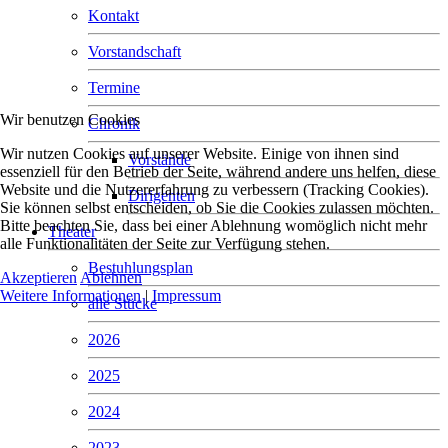
Kontakt
Vorstandschaft
Termine
Wir benutzen Cookies
Chronik
Wir nutzen Cookies auf unserer Website. Einige von ihnen sind
Vorstände
essenziell für den Betrieb der Seite, während andere uns helfen, diese
Website und die Nutzererfahrung zu verbessern (Tracking Cookies).
Dirigenten
Sie können selbst entscheiden, ob Sie die Cookies zulassen möchten.
Bitte beachten Sie, dass bei einer Ablehnung womöglich nicht mehr
Theater
alle Funktionalitäten der Seite zur Verfügung stehen.
Bestuhlungsplan
Akzeptieren
Ablehnen
Weitere Informationen
|
Impressum
alle Stücke
2026
2025
2024
2023