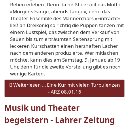
Reben erleben. Denn da heißt derzeit das Motto
»Mor­gens Fango, abends Tango«, denn das
Theater-Ensemble des Männerchors »Eintracht«
ließ an Dreikönig so richtig die Puppen tanzen mit
einem Lust­spiel, das zwischen dem Ver­kauf von
Sauen bis zum er­träumten Seitensprung mit
leckeren Kurschatten einen
herzhaften Lacher
nach dem anderen produzierte. Wer mit­lachen
möchte, kann dies am Samstag, 9. Januar, ab 19
Uhr, denn für die zweite Vorstellung gibt es noch
wenige Karten.
Weiterlesen … Eine Kur mit vielen Turbulenzen
- ARZ 08.01.16
Musik und Theater
begeistern - Lahrer Zeitung