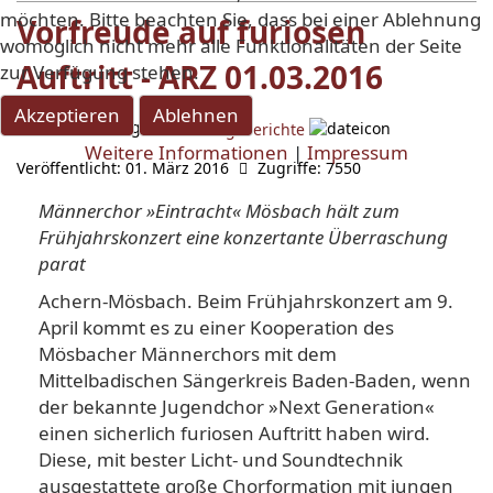
möchten. Bitte beachten Sie, dass bei einer Ablehnung
Vorfreude auf furiosen
womöglich nicht mehr alle Funktionalitäten der Seite
Auftritt - ARZ 01.03.2016
zur Verfügung stehen.
Akzeptieren
Ablehnen
Kategorie:
Details
Zeitungsberichte
Weitere Informationen
|
Impressum
Veröffentlicht: 01. März 2016
Zugriffe: 7550
Männerchor »Eintracht« Mösbach hält zum
Frühjahrskonzert eine konzertante Überraschung
parat
Achern-Mösbach. Beim Frühjahrskonzert am 9.
April kommt es zu einer Kooperation des
Mösbacher Männerchors mit dem
Mittelbadischen Sängerkreis Baden-Baden, wenn
der bekannte Jugendchor »Next Generation«
einen sicherlich furiosen Auftritt haben wird.
Diese, mit bester Licht- und Soundtechnik
ausgestattete große Chorformation mit jungen