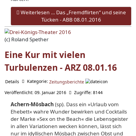
Weiterlesen … Das „Fremdflirten“ und seine
Tücken - ABB 08.01.2016
(c) Roland Spether
Eine Kur mit vielen
Turbulenzen - ARZ 08.01.16
Kategorie:
Details
Zeitungsberichte
Veröffentlicht: 09. Januar 2016
Zugriffe: 8144
Achern-Mösbach
(sp). Dass ein »Urlaub vom
Ehebett« wah­re Wunder bewirken und Cock­tails
der Marke »Sex on the Beach« die Lebensgeister
in al­len Variationen wecken kön­nen, lässt sich
nur im idylli­schen Mösbach zwischen Obst und