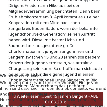
Dirigent Friedemann Nikolaus bei der
Mitgliederversammlung berichteten. Denn beim
Frühjahrskonzert am 9. April kommt es zu einer
Kooperation mit dem Mittelbadischen
Sängerkreis Baden-Baden, wenn der bekannte
Jugendchor „Next Generation“ seinen Auftritt
haben wird. Diese, mit bester Licht- und
Soundtechnik ausgestattete große
Chorformation mit jungen Sängerinnen und
Sängern zwischen 15 und 28 Jahren soll bei dem
Konzert der Jugend vermitteln, wie attraktiv
Chorgesang sein kann. So erhoffe man sich auch
neue Impulse für die eigene Jugend in einem
Wir benutzen Cookies
Chor, in dem traditionell junge Sänger zum Bild
Wir nutzen Cookies auf unserer Website. Einige von
des reinen Männerchores dazu gehören.
ihnen sind essenziell für den Betrieb der Seite, während
andere uns helfen, diese Website und die
Weiterlesen … Seit 45 Jahren Dirigent - ABB
Nutzererfahrung zu verbessern (Tracking Cookies). Sie
01.03.2016
können selbst entscheiden, ob Sie die Cookies zulassen