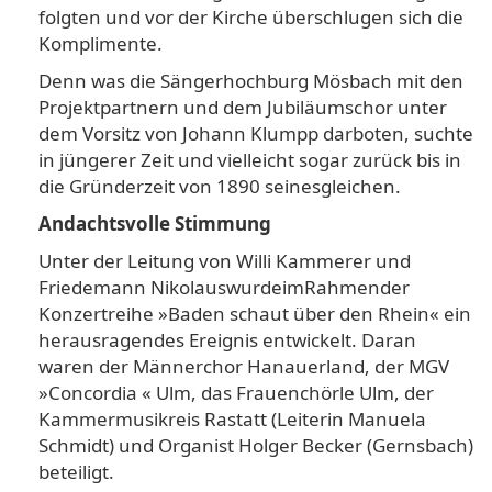
folgten und vor der Kirche überschlugen sich die
Kompli­mente.
Denn was die Sängerhoch­burg Mösbach mit den
Pro­jektpartnern und dem Jubi­läumschor unter
dem Vorsitz von Johann Klumpp darbo­ten, suchte
in jüngerer Zeit und vielleicht sogar zurück bis in
die Gründerzeit von 1890 sei­nesgleichen.
Andachtsvolle Stimmung
Unter der Leitung von Wil­li Kammerer und
Friedemann NikolauswurdeimRahmender
Konzertreihe »Baden schaut über den Rhein« ein
heraus­ragendes Ereignis entwickelt. Daran
waren der Männerchor Hanauerland, der MGV
»Con­cordia « Ulm, das Frauenchör­le Ulm, der
Kammermusikreis Rastatt (Leiterin Manuela
Schmidt) und Organist Holger Becker (Gernsbach)
beteiligt.