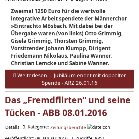
Zweimal 1250 Euro für die wertvolle
integrative Arbeit spendete der Männerchor
»Eintracht« Mösbach. Mit dabei bei der
Übergabe waren (von links) Otto Grimmig,
Gisela Grimmig, Thorsten Grimmig,
Vorsitzender Johann Klumpp, Dirigent
Friedemann Nikolaus, Paulina Wanner,
Christian Lemcke und Sabine Wanner.
Weiterlesen … Jubiläum endet mit doppelter
Spende - ARZ 26.01.16
Das „Fremdflirten“ und seine
Tücken - ABB 08.01.2016
Kategorie:
Details
Zeitungsberichte
Veröffentlicht: 09. Januar 2016
Zugriffe: 9851