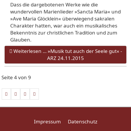
Dass die dargebotenen Wer­ke wie die
wundervollen Mari­enlieder »Sancta Maria« und
»Ave Maria Glöcklein« über­wiegend sakralen
Charakter hatten, war auch ein musika­lisches
Bekenntnis zur christ­lichen Tradition und zum
Glauben.
Weiterlesen … »Musik tut auch der Seele gut« -
ARZ 24.11.2015
Seite 4 von 9
Impressum
Datenschutz