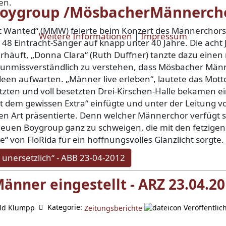
en.
r Boygroup /MösbacherMännerc
 Wanted“ (MMW) feierte beim Konzert des Männerchors
Weitere Informationen
|
Impressum
 48 Eintracht-Sänger auf knapp unter 40 Jahre. Die ach
rhäuft, „Donna Clara“ (Ruth Duffner) tanzte dazu einen
unmissverständlich zu verstehen, dass Mösbacher Männe
en aufwarten. „Männer live erleben“, lautete das Motto
ten und voll besetzten Drei-Kirschen-Halle bekamen ei
mit dem gewissen Extra“ einfügte und unter der Leitung 
 Art präsentierte. Denn welcher Männerchor verfügt s
neuen Boygroup ganz zu schweigen, die mit den fetzigen
“ von FloRida für ein hoffnungsvolles Glanzlicht sorgte.
unersetzlich“ - ABB 23-04-2012
änner eingestellt - ARZ 23.04.2
Kategorie:
ld Klumpp
Veröffentlic
Zeitungsberichte