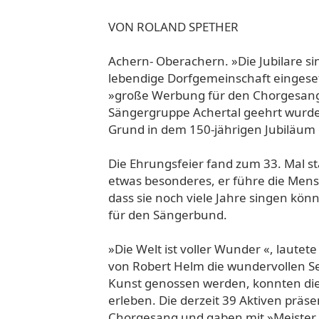
VON ROLAND SPETHER
Achern- Oberachern. »Die Jubilare si
lebendige Dorfgemein­schaft eingeset
»große Werbung für den Chorge­sang «
Sängergruppe Achertal geehrt wurden
Grund in dem 150-jährigen Jubiläum
Die Ehrungsfeier fand zum 33. Mal s
etwas beson­deres, er führe die Men
dass sie noch viele Jahre singen kö
für den Sängerbund.
»Die Welt ist voller Wunder «, laut
von Robert Helm die wundervollen Sei
Kunst genossen werden, konn­ten di
erleben. Die derzeit 39 Aktiven präse
Chorgesang und gaben mit »Meister u