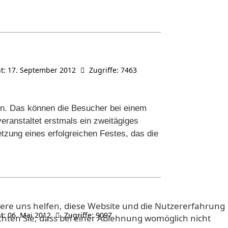
ht: 17. September 2012
Zugriffe: 7463
en. Das können die Besucher bei einem
ranstaltet erstmals ein zweitägiges
etzung eines erfolgreichen Festes, das die
ndere uns helfen, diese Website und die Nutzererfahrung
ht: 06. Mai 2012
Zugriffe: 9097
achten Sie, dass bei einer Ablehnung womöglich nicht