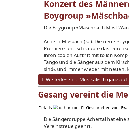
Konzert des Männerc
Boygroup »Mäschbac
Die Boygroup »Mäschbach Most Wante
Achern-Mösbach (sp). Die neue Boy
Premiere und schraubte das Durchsch
ihren coolen Auftritt mit tol­len Ko
Tango und die Sänger aus dem Kirsch
sind« und immer wieder mit neuen, k
Weiterlesen … Musikalisch ganz auf 
Gesang vereint die Me
Details
Geschrieben von:
Ewa
Die Sängergruppe Achertal hat eine ze
Vereinstreue geehrt.