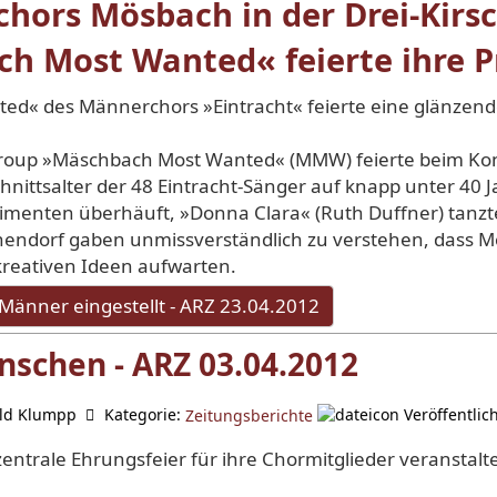
hors Mösbach in der Drei-Kirsc
h Most Wanted« feierte ihre P
d« des Männerchors »Eintracht« feierte eine glänzend
group »Mäschbach Most Wanted« (MMW) feierte beim Ko
nitts­alter der 48 Eintracht-Sänger auf knapp unter 40 
mplimenten überhäuft, »Donna Clara« (Ruth Duff­ner) tanz
en­dorf gaben unmissverständ­lich zu verstehen, dass M
reativen Ideen auf­warten.
Männer eingestellt - ARZ 23.04.2012
nschen - ARZ 03.04.2012
Kategorie:
ld Klumpp
Veröffentlic
Zeitungsberichte
n­trale Ehrungsfeier für ihre Chormitglieder veranstalte