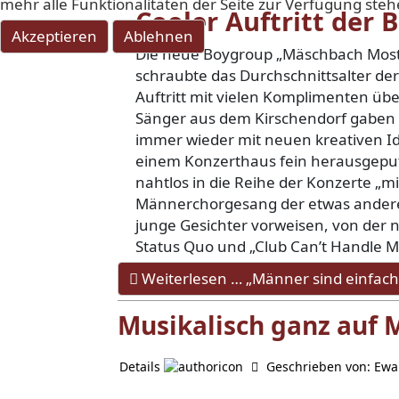
mehr alle Funktionalitäten der Seite zur Verfügung steh
Cooler Auftritt de
Akzeptieren
Ablehnen
Die neue Boygroup „Mäschbach Most
schraubte das Durchschnittsalter der
Auftritt mit vielen Komplimenten übe
Sänger aus dem Kirschendorf gaben 
immer wieder mit neuen kreativen Ide
einem Konzerthaus fein herausgeputz
nahtlos in die Reihe der Konzerte „
Männerchorgesang der etwas anderen
junge Gesichter vorweisen, von der 
Status Quo und „Club Can’t Handle Me
Weiterlesen … „Männer sind einfach 
Musikalisch ganz auf M
Details
Geschrieben von:
Ewa