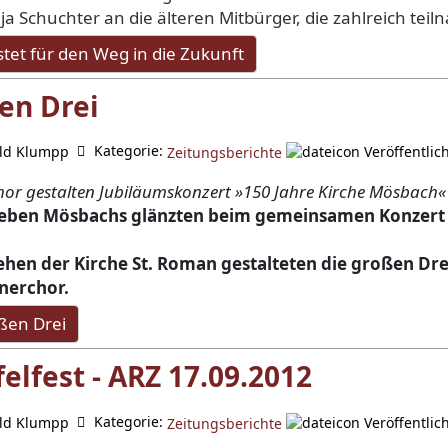
 Schuch­ter an die älteren Mitbürger, die zahlreich tei
tet für den Weg in die Zukunft
en Drei
Kategorie:
ld Klumpp
Veröffentlic
Zeitungsberichte
or gestalten Jubiläumskonzert »150 Jahre Kirche Mösbach«
 Leben Mösbachs glänzten beim gemeinsamen Konzert 
hen der Kirche St. Roman ge­stalteten
die großen Dre
nerchor.
ßen Drei
elfest - ARZ 17.09.2012
Kategorie:
ld Klumpp
Veröffentlic
Zeitungsberichte