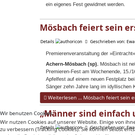
ein eigenes Fest gewidmet werden.
Mösbach feiert sein er
Details
Geschrieben von:
Ewa
Premierenveranstaltung der »Eintracht
Achern-Mösbach (sp).
Mösbach ist neb
Premieren-Fest am Wochenende, 15./16.
Apfelfest auf einem neuen Festplatz bei
Sänger zehn Jahre lang im idyllischen 
Weiterlesen … Mösbach feiert sein er
„Männer sind einfach u
Wir benutzen Cookies
Wir nutzen Cookies auf unserer Website. Einige von ihn
Details
Geschrieben von:
Ewa
zu verbessern (Tracking Cookies). Sie können selbst ent