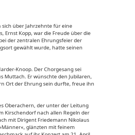
 sich über Jahrzehnte für eine
, Ernst Kopp, war die Freude über die
bei der zentralen Ehrungsfeier der
gsort gewählt wurde, hatte seinen
 Harder-Knoop. Der Chorgesang sei
 Muttach. Er wünschte den Jubila­ren,
 Ort der Ehrung sein durfte, freue ihn
es Oberachern, der unter der Leitung
m Kirsch­endorf nach allen Regeln der
ch mit Dirigent Friedemann Nikolaus
 »Männer«, glänz­ten mit feinem
schmack auf ihr Konzert am 21. April.