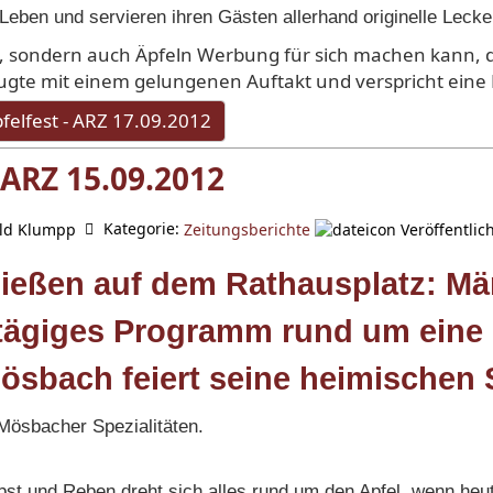
eben und servieren ihren Gästen allerhand originelle Lecke
n, sondern auch Äpfeln Werbung für sich machen kann,
gte mit einem gelungenen Auftakt und verspricht eine 
felfest - ARZ 17.09.2012
 ARZ 15.09.2012
Kategorie:
ld Klumpp
Veröffentlic
Zeitungsberichte
eßen auf dem Rathausplatz: Män
tägiges Programm rund um eine 
ösbach feiert seine heimischen S
Mösbacher Spezialitäten.
bst und Reben dreht sich alles rund um den Apfel, wenn heu