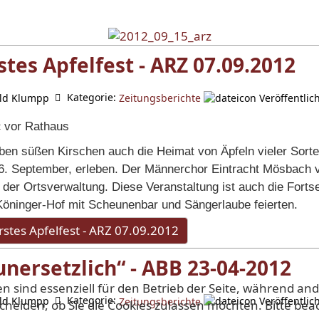
stes Apfelfest - ARZ 07.09.2012
Kategorie:
ld Klumpp
Veröffentlic
Zeitungsberichte
« vor Rathaus
en süßen Kirschen auch die Heimat von Äpfeln vieler Sort
 September, erleben. Der Männerchor Eintracht Mösbach ve
 der Ortsverwaltung. Diese Veranstaltung ist auch die Forts
Köninger-Hof mit Scheunenbar und Sängerlaube feierten.
stes Apfelfest - ARZ 07.09.2012
nersetzlich“ - ABB 23-04-2012
en sind essenziell für den Betrieb der Seite, während a
Kategorie:
ld Klumpp
Veröffentlic
Zeitungsberichte
scheiden, ob Sie die Cookies zulassen möchten. Bitte be