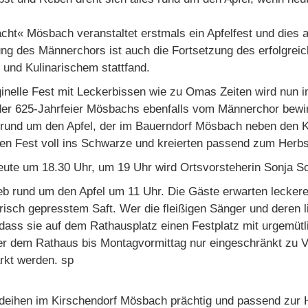
ht« Mösbach veranstaltet erstmals ein Apfelfest und dies a
ng des Männerchors ist auch die Fortsetzung des erfolgreic
und Kulinarischem stattfand.
nelle Fest mit Leckerbissen wie zu Omas Zeiten wird nun i
 der 625-Jahrfeier Mösbachs ebenfalls vom Männerchor bewir
und um den Apfel, der im Bauerndorf Mösbach neben den Kir
uen Fest voll ins Schwarze und kreierten passend zum Herbs
heute um 18.30 Uhr, um 19 Uhr wird Ortsvorsteherin Sonja Sc
eb rund um den Apfel um 11 Uhr. Die Gäste erwarten leckere
isch gepresstem Saft. Wer die fleißigen Sänger und deren l
dass sie auf dem Rathausplatz einen Festplatz mit urgemüt
nter dem Rathaus bis Montagvormittag nur eingeschränkt z
rkt werden. sp
deihen im Kirschendorf Mösbach prächtig und passend zur Her