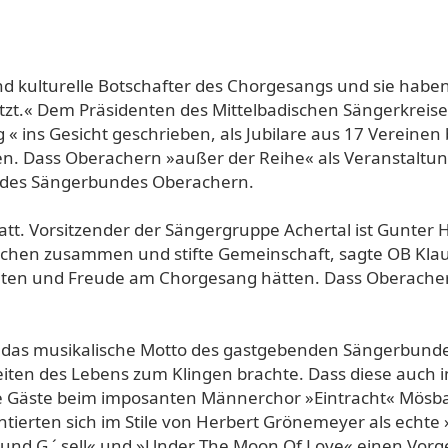
nd kulturelle Bot­schafter des Chorgesangs und sie haben
zt.« Dem Prä­sidenten des Mittelbadischen Sängerkreises
 ins Gesicht geschrieben, als Jubilare aus 17 Vereinen 
. Dass Oberachern »au­ßer der Reihe« als Veranstal­tun
 des Sängerbun­des Oberachern.
tatt. Vorsitzender der Sängergruppe Achertal ist Gunter
schen zusammen und stifte Gemein­schaft, sagte OB Klaus
nnten und Freude am Chorgesang hätten. Dass Oberachern
ete das musikalische Motto des gastgebenden Sän­gerbund
ten des Lebens zum Klingen brach­te. Dass diese auch i
e Gäste beim imposanten Männerchor »Eintracht« Mös­ba
ntierten sich im Stile von Herbert Grönemey­er als echte
nd G ´ sell« und »Under The Moon Of Love« einen Vorge