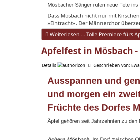
Mösbacher Sänger rufen neue Fete ins L
Dass Mösbach nicht nur mit Kirsche
»Eintracht«. Der Männerchor überzeu
Weiterlesen … Tolle Premiere fürs Ap
Apfelfest in Mösbach -
Details
Geschrieben von:
Ewa
Ausspannen und geni
und morgen ein zwei
Früchte des Dorfes M
Äpfel gehören seit Jahrzehnten zu den 
Achern-Mösbach
. Im Dorf zwischen O