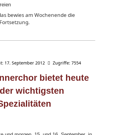
reien
 das bewies am Wochenende die
Fortsetzung.
ht: 17. September 2012
Zugriffe: 7554
nerchor bietet heute
der wichtigsten
pezialitäten
te und morgen, 15. und 16. September, in