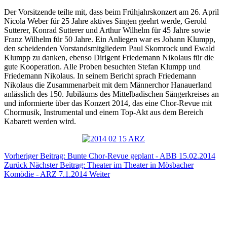
Der Vorsitzende teilte mit, dass beim Frühjahrskonzert am 26. April
Nicola Weber für 25 Jahre aktives Singen geehrt werde, Gerold
Sutterer, Kon­rad Sutterer und Arthur Wil­helm für 45 Jahre sowie
Franz Wilhelm für 50 Jahre. Ein An­liegen war es Johann Klumpp,
den scheidenden Vorstands­mitgliedern
Paul Skomrock und Ewald
Klumpp zu danken, ebenso Dirigent Friedemann Nikolaus für die
gute Koope­ration. Alle Proben besuch­ten Stefan Klumpp und
Friede­mann
Nikolaus.
In seinem Bericht sprach Friedemann
Nikolaus die Zu­sammenarbeit mit dem Män­nerchor Hanauerland
anläss­lich des 150. Jubiläums des Mittelbadischen Sängerkreises an
und informierte über das Konzert 2014, das eine Chor-Revue mit
Chormusik, Instru­mental und einem Top-Akt aus dem Bereich
Kabarett werden wird.
Vorheriger Beitrag: Bunte Chor-Revue geplant - ABB 15.02.2014
Zurück
Nächster Beitrag: Theater im Theater in Mösbacher
Komödie - ARZ 7.1.2014
Weiter
Impressum
Datenschutz