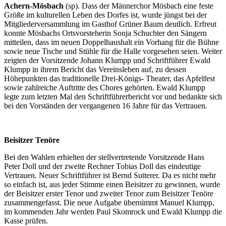
Achern-Mösbach
(sp). Dass der Männerchor Mösbach ei­ne feste
Größe im kulturellen Leben des Dorfes ist, wurde jüngst bei der
Mitgliederver­sammlung im Gasthof Grüner Baum deutlich. Erfreut
konn­te Mösbachs Ortsvorsteherin Sonja Schuchter den Sängern
mitteilen, dass im neuen Dop­pelhaushalt ein Vorhang für die Bühne
sowie neue Tische und Stühle für die Halle vorge­sehen
seien.
Weiter
zeigten der Vorsit­zende Johann Klumpp und Schriftführer Ewald
Klumpp in ihrem Bericht das Vereinsle­ben auf, zu dessen
Höhepunk­ten
das traditionelle Drei-Kö­nigs- Theater, das Apfelfest
sowie zahlreiche Auftritte des Chores gehörten. Ewald Klumpp
legte zum letzten Mal den Schriftführerbericht vor und bedankte sich
bei den Vor­ständen der vergangenen 16
Jahre für das Vertrauen.
Beisitzer Tenöre
Bei den Wahlen erhielten der stellvertretende Vorsit­zende Hans
Peter Doll und der zweite Rechner Tobias Doll das eindeutige
Vertrauen. Neuer Schriftführer ist Bernd Sutte­rer. Da es nicht mehr
so einfach ist, aus jeder Stimme einen Bei­sitzer
zu gewinnen, wurde
der Beisitzer erster Tenor und zweiter Tenor zum Beisitzer Tenöre
zusammengefasst. Die neue Aufgabe übernimmt Ma­nuel Klumpp,
im kommenden Jahr werden Paul Skomrock und Ewald Klumpp die
Kasse prüfen.