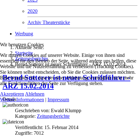
2020
Archiv Theaterstücke
Werbung
Wir benutzen Cookies
Aktuelle Seite:
Startseite
Wir nutzen Cookies auf unserer Website. Einige von ihnen sind
Zeitungsberichte
essenziell für den Betrieb der Seite, während andere uns helfen, diese
Bernd Sutterer ist neuer Schriftführer - ARZ 15.02.2014
Website und die Nutzererfahrung zu verbessern (Tracking Cookies).
Sie können selbst entscheiden, ob Sie die Cookies zulassen möchten.
Bernd Sutterer ist neuer Schriftführer -
Bitte beachten Sie, dass bei einer Ablehnung womöglich nicht mehr
alle Funktionalitäten der Seite zur Verfügung stehen.
ARZ 15.02.2014
Akzeptieren
Ablehnen
Details
Weitere Informationen
|
Impressum
Geschrieben von:
Ewald Klumpp
Kategorie:
Zeitungsberichte
Veröffentlicht: 15. Februar 2014
Zugriffe: 7012