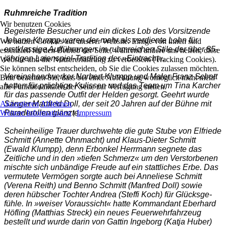
Ruhmreiche Tradition
Wir benutzen Cookies
Begeisterte Besucher und ein dickes Lob des Vorsitzen­de
Johann Klumpp waren der mehr als verdiente Lohn für
Wir nutzen Cookies auf unserer Website. Einige von ihnen sind
erstklassige Aufführun­gen im ruhmreichen Stile der über 85-
essenziell für den Betrieb der Seite, während andere uns helfen, diese
jährigen Laienspiel-Tradition der »Eintracht«.
Website und die Nutzererfahrung zu verbessern (Tracking Cookies).
Sie können selbst entscheiden, ob Sie die Cookies zulassen möchten.
Vereinshandwerker Nor­bert Klumpp und Maler Franz Schott
Bitte beachten Sie, dass bei einer Ablehnung womöglich nicht mehr
hatten für prächtige Kulissen und das Team um Tina Karcher
alle Funktionalitäten der Seite zur Verfügung stehen.
für das passen­de Outfit der Helden gesorgt. Geehrt wurde
Sänger Man­fred Doll, der seit 20 Jahren auf der Bühne mit
Akzeptieren
Ablehnen
Paraderol­len glänzte.
Weitere Informationen
|
Impressum
Scheinheilige Trauer durchwehte die gute Stube von Elfriede
Schmitt (Annet­te Ohnmacht) und Klaus-Die­ter Schmitt
(Ewald Klumpp), denn Erbonkel Herrmann segnete das
Zeitliche und in den »tiefen Schmerz« um den Verstorbenen
mischte sich unbändige Freude auf ein stattliches Erbe. Das
vermu­tete Vermögen sorgte auch bei Anneliese Schmitt
(Vere­na Reith) und Benno Schmitt (Manfred Doll) sowie
deren hübscher Tochter Andrea (Steffi Koch) für Glücksge­
fühle. In »weiser Voraussicht« hatte Kommandant Eberhard
Höfling (Matthias Streck) ein neues Feuerwehrfahrzeug
bestellt und wurde darin von Gattin Ingeborg (Katja Hu­ber)