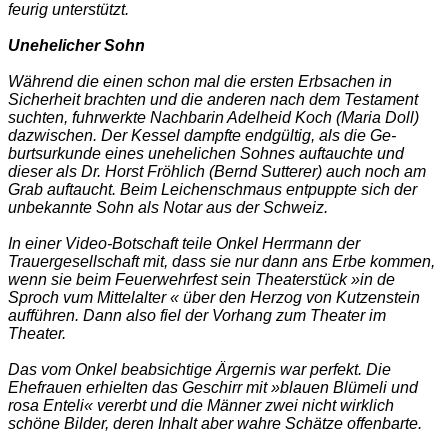
feurig unterstützt.
Unehelicher Sohn
Während die einen schon mal die ersten Erbsachen in
Sicherheit brachten und die anderen nach dem Testament
suchten, fuhrwerkte Nach­barin Adelheid Koch (Maria Doll)
dazwischen. Der Kessel dampfte endgültig, als die Ge­
burtsurkunde eines uneheli­chen Sohnes auftauchte und
dieser als Dr. Horst Fröhlich (Bernd Sutterer) auch noch am
Grab auftaucht. Beim Lei­chenschmaus entpuppte sich der
unbekannte Sohn als No­tar aus der Schweiz.
In einer Video-Botschaft teile Onkel Herrmann der
Trauergesellschaft mit, dass sie nur dann ans Erbe kom­men,
wenn sie beim Feuer­wehrfest sein Theaterstück »in de
Sproch vum Mittelal­ter « über den Herzog von Kut­zenstein
aufführen. Dann also fiel der Vorhang zum Theater im
Theater.
Das vom Onkel beabsichti­ge Ärgernis war perfekt. Die
Ehefrauen erhielten das Ge­schirr mit »blauen Blümeli und
rosa Enteli« vererbt und die Männer zwei nicht wirk­lich
schöne Bilder, deren In­halt aber wahre Schätze of­fenbarte.