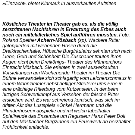
»Eintracht« bietet Klamauk in ausverkauften Auftritten
Köstliches Theater im Theater gab es, als die völlig
zerstrit­tenen Nachfahren in Erwartung des Erbes auch
noch ein mit­telalterliches Spiel aufführen mussten.
Foto:
Roland Spether
Achern-Mösbach
(sp). Wa­ckere Ritter
galoppierten mit wehenden Hosen durch die
Dreikirschenhalle. Hübsche Burgfräuleins sehnten sich nach
Liebe, Geld und Schön­heit: Die Zuschauer trauten ihren
Augen nicht beim Drei­königs- Theater des Männer­chors
Eintracht Mösbach. Sie erlebten in zwei ausverkauf­ten
Vorstellungen am Wo­chenende Theater im Theater Die
Bühne verwandelte sich schlagartig vom Leichen­schmaus in
einem Wohnzim­mer nebst heftiger Streiterei ums Erbe in
eine prächtige Ritterburg vom Kutzenstein, in der beim
hitzigen Schwert­kampf aus Versehen der fal­sche Ritter
erstochen wird. Es war schreiend komisch, was sich im
dritten Akt des Lust­spiels »Onkel Herrmann und die
Plunderhosen« abspiel­te und mit welch fabelhafter
Spielfreude das Ensemble um Regisseur Hans Peter Doll
auf den Mösbacher Burgzinnen ein Feuerwerk an herzhafter
Fröhlichkeit entfachte.